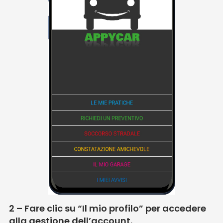
2 – Fare clic su “Il mio profilo” per accedere
alla gestione dell’account.