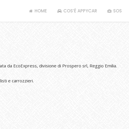
HOME
COS’É APPYCAR
SOS
zata da EcoExpress, divisione di Prospero srl, Reggio Emilia.
isti e carrozzieri.