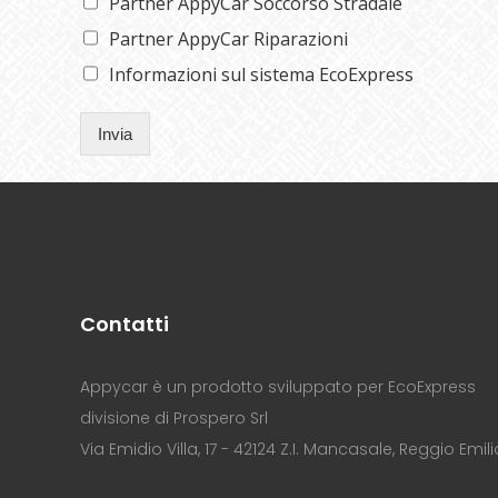
Partner AppyCar Soccorso Stradale
Partner AppyCar Riparazioni
Informazioni sul sistema EcoExpress
Invia
Contatti
Appycar è un prodotto sviluppato per EcoExpress
divisione di Prospero Srl
Via Emidio Villa, 17 - 42124 Z.I. Mancasale, Reggio Emili