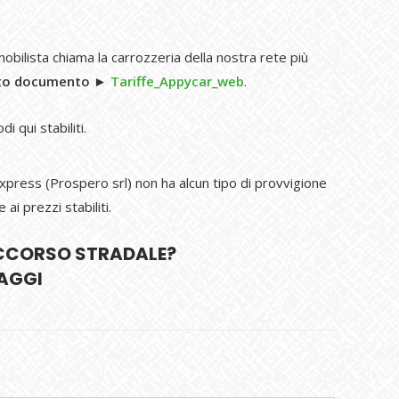
mobilista chiama la carrozzeria della nostra rete più
sto documento
►
Tariffe_Appycar_web
.
i qui stabiliti.
oExpress (Prospero srl) non ha alcun tipo di provvigione
i prezzi stabiliti.
OCCORSO STRADALE?
AGGI