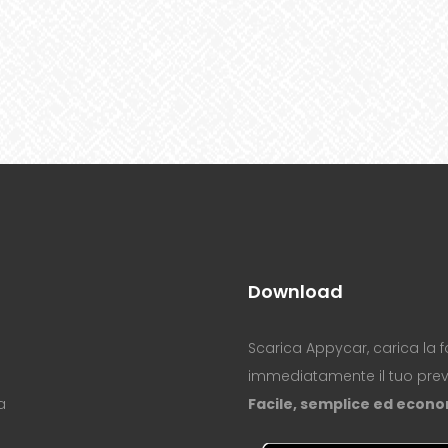
Download
Scarica Appycar, carica la f
immediatamente il tuo prev
a
Facile, semplice ed econ