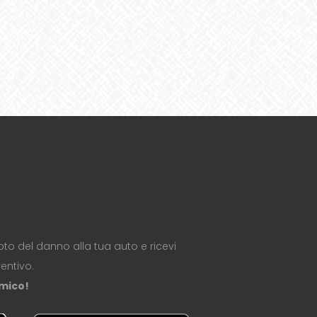
oto del danno alla tua auto e ricevi
entivo.
omico!